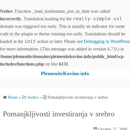
Notice
: Function _load_textdomain_just_in_time was called
really-simple-ssl
incorrectly
. Translation loading for the
domain was triggered too early. This is usually an indicator for some
code in the plugin or theme running too early. Translations should be
init
loaded at the
action or later. Please see
Debugging in WordPress
for more information. (This message was added in version 6.7.0.) in
/home/plemenite/domains/plemenitekovine.info/public_html/wp-
includes/functions.php
on line
6131
S
PlemeniteKovine.info
k
i
p
Home
»
Srebro
»
Pomanjkljivosti investiranja v srebro
t
o
Pomanjkljivosti investiranja v srebro
c
o
October 27, 2009