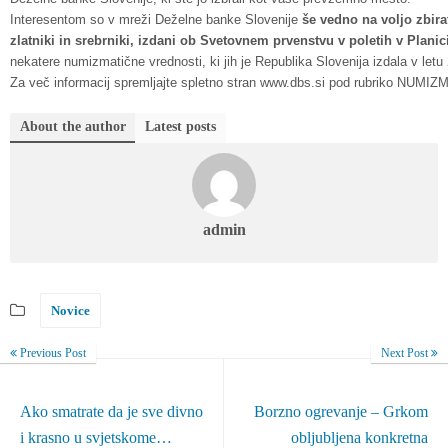
Interesentom so v mreži Deželne banke Slovenije
še vedno na voljo zbirat
zlatniki in srebrniki, izdani ob Svetovnem prvenstvu v poletih v Planic
nekatere numizmatične vrednosti, ki jih je Republika Slovenija izdala v letu
Za več informacij spremljajte spletno stran www.dbs.si pod rubriko NUMI
About the author
Latest posts
admin
Novice
Previous Post
Next Post
Ako smatrate da je sve divno
Borzno ogrevanje – Grkom
i krasno u svjetskome…
obljubljena konkretna