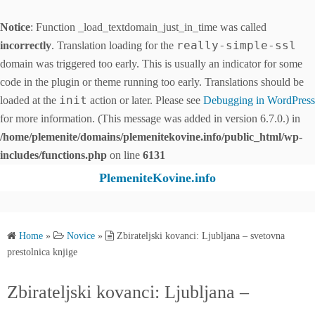
Notice
: Function _load_textdomain_just_in_time was called
really-simple-ssl
incorrectly
. Translation loading for the
domain was triggered too early. This is usually an indicator for some
code in the plugin or theme running too early. Translations should be
init
loaded at the
action or later. Please see
Debugging in WordPress
for more information. (This message was added in version 6.7.0.) in
/home/plemenite/domains/plemenitekovine.info/public_html/wp-
includes/functions.php
on line
6131
S
PlemeniteKovine.info
k
i
p
Home
»
Novice
»
Zbirateljski kovanci: Ljubljana – svetovna
t
prestolnica knjige
o
c
Zbirateljski kovanci: Ljubljana –
o