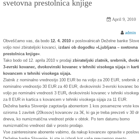
svetovna prestolnica knjige
n
t
e
April 9, 2010
n
admin
t
Obveščamo vas, da bodo
12. 4. 2010
v poslovalnicah Deželne banke Slove
voljo novi zbirateljski kovanci,
izdani ob dogodku »Ljubljana – svetovna
prestolnica knjige«
.
Tako bodo od 12. aprila 2010 v prodaji
zbirateljski zlatnik, srebrnik, dvok
3-evrski kovanec,
dvokovinski kovanec v tehniki visokega sijaja
in
kart
kovancem v tehniki visokega sijaja.
Zlatnik z nominalno vrednostjo 100 EUR bo na voljo za 200 EUR, srebrnik 
nominalno vrednostjo 30 EUR za 40 EUR, dvokovinski 3-evrski kovanec
bo
voljo
po nominalni vrednosti 3 EUR
,
dvokovinski kovanec v tehniki visokega
za 8 EUR in kartica s kovancem v tehniki visokega sijaja za 11 EUR.
Deželna banka Slovenije zagotavlja abonentom 1 kos posamezne vrste ko
oziroma 1 zavitek (20kosov) kovancev za 3€, ki ga je treba prevzeti v 30 d
dneva, ko numizmatična vrednost pride v obtok. Po tem datumu bomo
numizmatično vrednost dali v prosto prodajo.
Vse zainteresirane abonente vabimo, da nakup kovancev opravite v poslova
Deželne banke Slovenije, ki ste jo izbrali kot vaše prevzemno mesto.