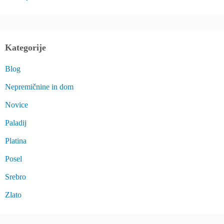
Kategorije
Blog
Nepremičnine in dom
Novice
Paladij
Platina
Posel
Srebro
Zlato